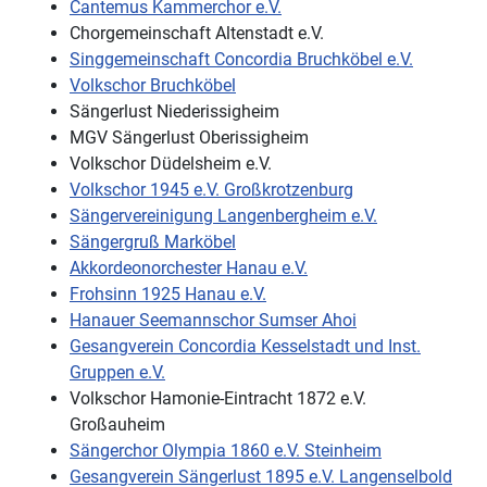
Cantemus Kammerchor e.V.
Chorgemeinschaft Altenstadt e.V.
Singgemeinschaft Concordia Bruchköbel e.V.
Volkschor Bruchköbel
Sängerlust Niederissigheim
MGV Sängerlust Oberissigheim
Volkschor Düdelsheim e.V.
Volkschor 1945 e.V. Großkrotzenburg
Sängervereinigung Langenbergheim e.V.
Sängergruß Marköbel
Akkordeonorchester Hanau e.V.
Frohsinn 1925 Hanau e.V.
Hanauer Seemannschor Sumser Ahoi
Gesangverein Concordia Kesselstadt und Inst.
Gruppen e.V.
Volkschor Hamonie-Eintracht 1872 e.V.
Großauheim
Sängerchor Olympia 1860 e.V. Steinheim
Gesangverein Sängerlust 1895 e.V. Langenselbold