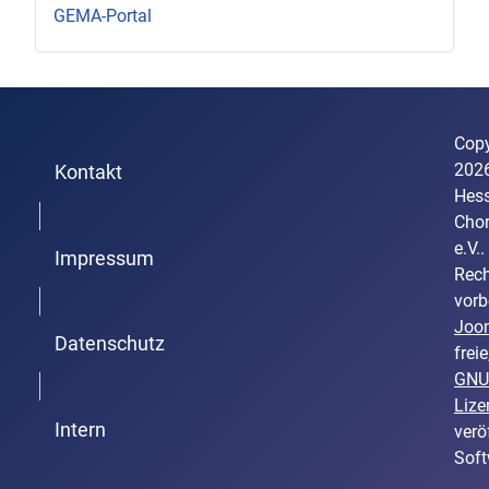
GEMA-Portal
Copy
202
Kontakt
Hess
Trenner1
Cho
e.V..
Impressum
Rech
Trenner2
vorb
Joo
Datenschutz
freie
GNU
Trenner3
Lize
Intern
verö
Soft